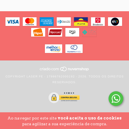
COPYRIGHT LASER FE - 17996762000192 - 2026. TODOS OS DIREITOS
RESERVADOS.
Ao navegar por este site
você aceita o uso de cookies
para agilizar a sua experiência de compra.