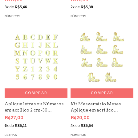
3
x de
R$5,46
2
x de
R$5,38
NÚMEROS
NÚMEROS
COMPRAR
COMPRAR
Aplique letras ou Números
Kit Mesversário Meses
em acrílico 2 cm-30
Aplique em acrílico
unidades TIMES
espelhado Número
R$27,00
R$20,00
6
x de
R$5,11
4
x de
R$5,54
LETRAS
NÚMEROS