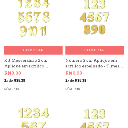
COMPRAR
COMPRAR
Kit Mesversário 2 cm
Número 2 cm Aplique em
Aplique em acrílico
acrílico espelhado - Times
espelhado Número
Kit 10 unid
R$10,00
R$10,00
2
x de
R$5,38
2
x de
R$5,38
NÚMEROS
NÚMEROS