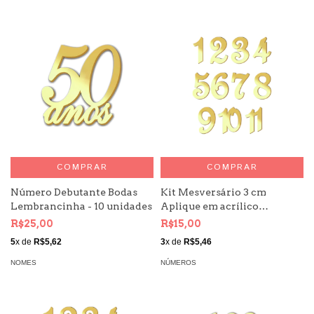
COMPRAR
COMPRAR
Número Debutante Bodas
Kit Mesversário 3 cm
Lembrancinha - 10 unidades
Aplique em acrílico
espelhado Número
R$25,00
R$15,00
5
x de
R$5,62
3
x de
R$5,46
NOMES
NÚMEROS