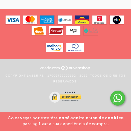
COPYRIGHT LASER FE - 17996762000192 - 2026. TODOS OS DIREITOS
RESERVADOS.
Ao navegar por este site
você aceita o uso de cookies
para agilizar a sua experiência de compra.