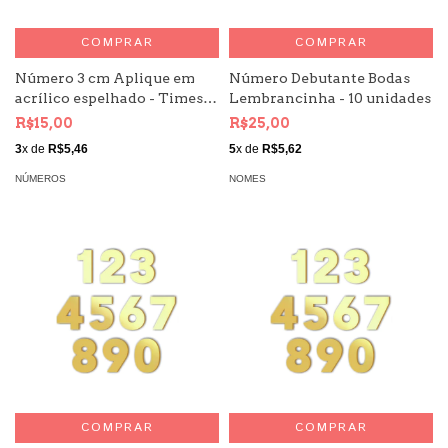
COMPRAR
COMPRAR
Número 3 cm Aplique em
Número Debutante Bodas
acrílico espelhado - Times
Lembrancinha - 10 unidades
Kit 10 unid
R$15,00
R$25,00
3
x de
R$5,46
5
x de
R$5,62
NÚMEROS
NOMES
COMPRAR
COMPRAR