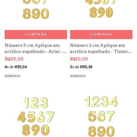
COMPRAR
COMPRAR
Número 5 cm Aplique em
Número 2 cm Aplique em
acrílico espelhado - Arial -
acrílico espelhado - Times -
Kit 10 unid
Kit 10 unid
R$20,00
R$10,00
4
x de
R$5,54
2
x de
R$5,38
NÚMEROS
NÚMEROS