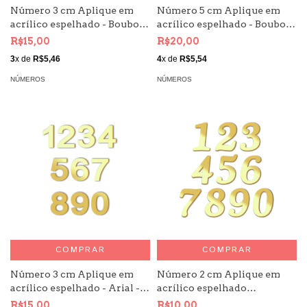
Número 3 cm Aplique em
Número 5 cm Aplique em
acrílico espelhado - Boubon
acrílico espelhado - Boubon
Kit 10 unid
Kit 10 unid
R$15,00
R$20,00
3
x de
R$5,46
4
x de
R$5,54
NÚMEROS
NÚMEROS
COMPRAR
COMPRAR
Número 3 cm Aplique em
Número 2 cm Aplique em
acrílico espelhado - Arial -
acrílico espelhado
Kit 10 unid
Plantagenet - Kit 10 unid
R$15,00
R$10,00