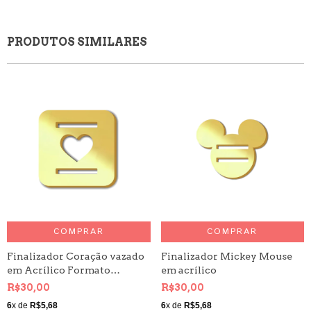
PRODUTOS SIMILARES
COMPRAR
COMPRAR
Finalizador Coração vazado
Finalizador Mickey Mouse
em Acrílico Formato
em acrílico
Quadrado
R$30,00
R$30,00
6
x de
R$5,68
6
x de
R$5,68