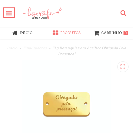
INÍCIO
PRODUTOS
CARRINHO
0
Início
-
Finalizadores
-
Tag Retangular em Acrílico Obrigada Pela
Presença!